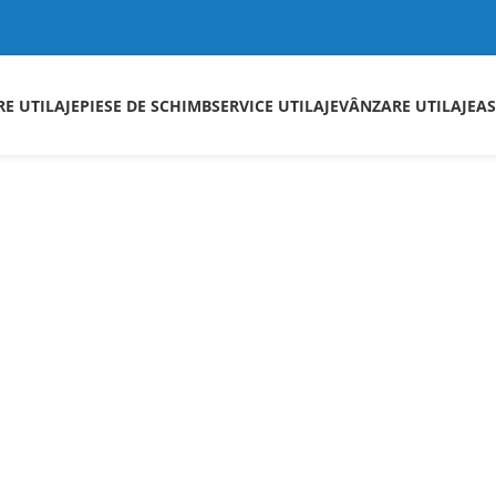
RE UTILAJE
PIESE DE SCHIMB
SERVICE UTILAJE
VÂNZARE UTILAJE
AS