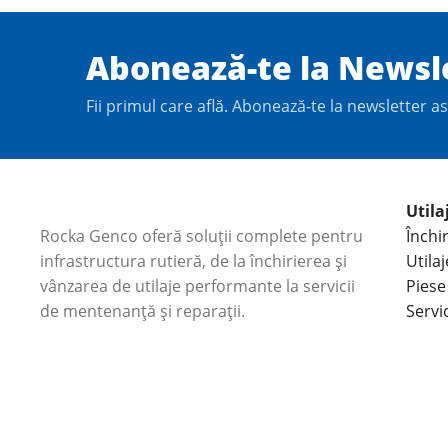
Abonează-te la Newsl
Fii primul care află. Abonează-te la newsletter as
Utila
Rocka Genco oferă soluții complete pentru
Închir
infrastructura rutieră, de la închirierea și
Utila
vânzarea de utilaje performante la servicii
Piese
de mentenanță și reparații.
Servic