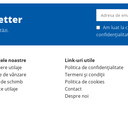
etter
Am luat la c
tăzi.
confidențialita
jele noastre
Link-uri utile
ere utilaje
Politica de confidențialitate
je de vânzare
Termeni și condiții
 de schimb
Politica de cookies
e utilaje
Contact
Despre noi