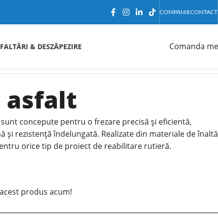
COMPANIE
CONTACT
Comanda me
FALTĂRI & DESZĂPEZIRE
 asfalt
 sunt concepute pentru o frezare precisă și eficientă,
și rezistență îndelungată. Realizate din materiale de înaltă
entru orice tip de proiect de reabilitare rutieră.
acest produs acum!