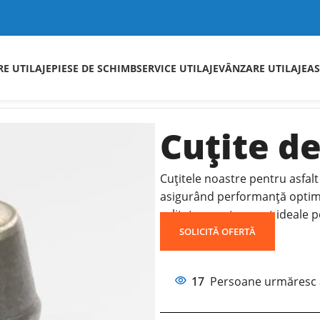
RE UTILAJE
PIESE DE SCHIMB
SERVICE UTILAJE
VÂNZARE UTILAJE
AS
țite de asfalt
Cuțite de asfalt
Cuțite de
Cuțitele noastre pentru asfalt
asigurând performanță optimă 
calitate, acestea sunt ideale p
SOLICITĂ OFERTĂ
17
Persoane urmăresc 