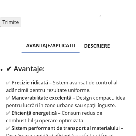
AVANTAJE/APLICATII
DESCRIERE
✔ Avantaje:
✅
Precizie ridicată
– Sistem avansat de control al
adâncimii pentru rezultate uniforme.
✅
Manevrabilitate excelentă
– Design compact, ideal
pentru lucrări în zone urbane sau spații înguste.
✅
Eficiență energetică
– Consum redus de
combustibil și operare optimizată.
✅
Sistem performant de transport al materialului
–
Descărcare rapidă și eficientă a asfaltului frezat.