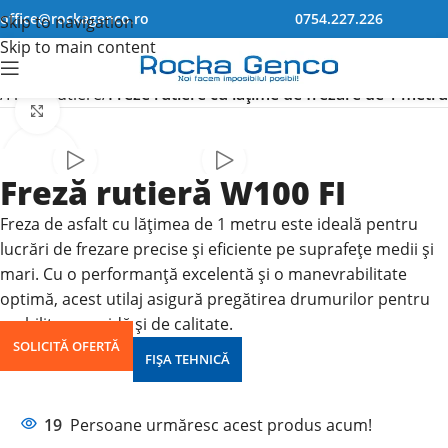
office@rockagenco.ro
0754.227.226
Skip to navigation
Skip to main content
Freze rutiere
Freze rutiere cu lățime de frezare de 1 metru
Click pentru a mari
Freză rutieră W100 FI
Freza de asfalt cu lățimea de 1 metru este ideală pentru
lucrări de frezare precise și eficiente pe suprafețe medii și
mari. Cu o performanță excelentă și o manevrabilitate
optimă, acest utilaj asigură pregătirea drumurilor pentru
reabilitare rapidă și de calitate.
SOLICITĂ OFERTĂ
FIȘA TEHNICĂ
19
Persoane urmăresc acest produs acum!