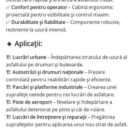
✅
Confort pentru operator
– Cabină ergonomic
proiectată pentru vizibilitate și control maxim.
✅
Durabilitate și fiabilitate
– Componente robuste,
rezistente la uzură intensă.
🔹 Aplicații:
🏗
Lucrări urbane
– Îndepărtarea stratului de uzură al
asfaltului pe drumuri și bulevarde.
🏗
Autostrăzi și drumuri naționale
– Frezare
controlată pentru reabilitări rapide și eficiente.
🏗
Parcări și platforme industriale
– Crearea unei
suprafețe netede pentru noi lucrări de asfaltare.
🏗
Piste de aeroport
– Nivelare și îndepărtare a
asfaltului deteriorat pe piste și căi de rulare.
🏗
Lucrări de întreținere și reparații
– Pregătirea
suprafețelor pentru aplicarea unui nou strat de asfalt.